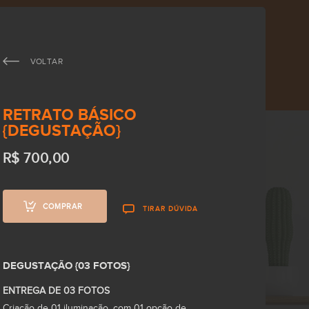
VALORES
BIO/CONTATO
VERTICAIS
VOLTAR
RETRATO BÁSICO
{DEGUSTAÇÃO}
R$
700,00
COMPRAR
TIRAR DÚVIDA
DEGUSTAÇÃO {03 FOTOS}
ENTREGA DE 03 FOTOS
Criação de 01 iluminação, com 01 opção de