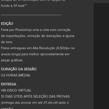
fundo e 01 look**
--------------------------------------------------------------
EDIÇÃO
Feita por Photoshop uma a uma com correção
de imperfeições, remoção de distrações e ajuste
de tons.
Fotos entregues em Alta Resolução
{6.500px na
aresta longa}
para melhor aproveitamente em
peças gráficas.
EM BREVE
DURAÇÃO DA SESSÃO
02 HORAS (MÉDIA)
ENTREGA
VIA DISCO VIRTUAL
10 DIAS ÚTEIS APÓS SELEÇÃO DAS PROVAS
{entrega das provas em até 01 dia útil após a
sessão}